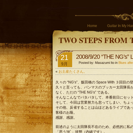
Home
Guitar In My Ha
TWO STEPS FROM 
21
2008/9/20 “THE NG’s” L
Posted by: Masazumi Ito in
Blues a
9月
«
お土産たくさん。
久々の “NG’s”、飯田橋の Space With ３回
久々と言っても、バンマスのブッカー太田隊長が今年いっ
なく、ただの “THE NG’s” である。
そんなこんなでバタバタして、本番前日にセッ
そして、今回は営業努力も怠ってしまい、ちょ
その他、反省することは山ほどあるライブであ
客様のお蔭。
感謝、感謝。
前述のように太田隊長不在のため、必然的に私
「思うﾂﾎﾞ」状態（内緒です）。