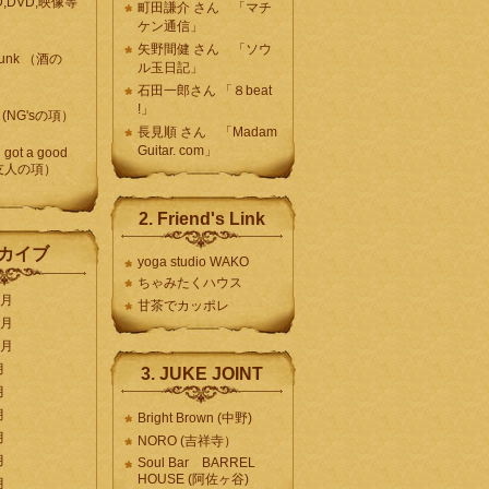
,DVD,映像等
町田謙介 さん 「マチ
ケン通信」
矢野間健 さん 「ソウ
drunk （酒の
ル玉日記」
石田一郎さん 「８beat
!」
s (NG'sの項）
長見順 さん 「Madam
Guitar. com」
 got a good
 （友人の項）
2. Friend's Link
カイブ
yoga studio WAKO
ちゃみたくハウス
2月
甘茶でカッポレ
1月
0月
月
3. JUKE JOINT
月
月
Bright Brown (中野)
月
NORO (吉祥寺）
月
Soul Bar BARREL
HOUSE (阿佐ヶ谷)
月