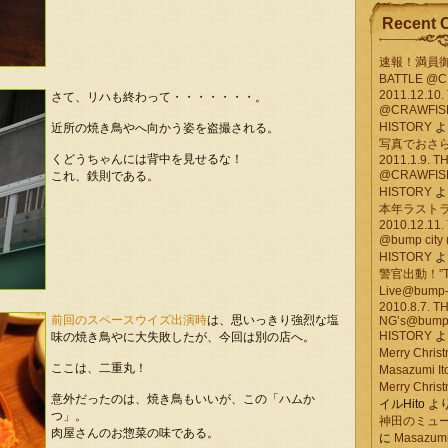
Recent 
速報！満員御
BATTLE @
2011.12.10.
さて、リハも終わって・・・・・・・。
@CRAWFISH
HISTORY
よ
近所の焼き鳥やへ向かう姿を盗撮される。
写真でおさ
くどうちゃんには背中を見せるな！
2011.1.9. T
@CRAWFISH
これ、鉄則である。
HISTORY
よ
本年ラスト
2010.12.11.
@bump city
HISTORY
よ
警官出動！”TH
Live@bump-
2010.8.7. T
前回のスペースウイズ出演時
は、思いっきり強烈な塩
NG’s@bump-c
HISTORY
よ
味の焼き鳥やに大失敗したが、今回は別の店へ。
Merry Christ
ここは、二重丸！
Masazumi It
Merry Christ
意外だったのは、焼き鳥もいいが、この「ハムか
イルHito
よ
つ」。
神田のミュ
肉屋さんのお惣菜の味である。
に
Masazumi 