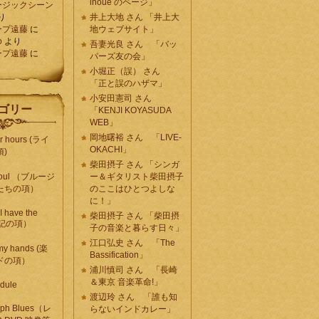
inoue のページ」
ージックシーン
り
井上大地 さん 「井上大
ープ遠藤
に
地ウェブサイト」
o
より
吾妻光良 さん 「バッ
ープ遠藤
に
パーズ友の会」
小堀正（誤） さん
「正と誤のハザマ」
小安田憲司 さん
ゴリー
「KENJI KOYASUDA
WEB」
岡地曙裕 さん 「LIVE-
er hours (ライ
OKACHI」
)
柴田摂子 さん 「シンガ
 Soul （ブルージ
ー＆ギタリスト柴田摂子
たちの項）
のここはひとつよしな
に！」
I have the
柴田摂子 さん 「柴田摂
(日記の項）
子の音楽と暮らす日々」
江口弘史 さん 「The
 my hands (楽
Bassification」
ドの項）
浦川慎司 さん 「長崎
＆東京 音楽革命!」
dule
渡辺玲 さん 「誰も知
aph Blues（レ
らないインドカレー」