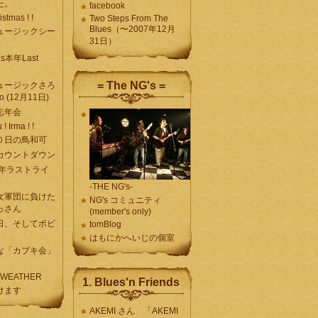
た。
facebook
stmas ! !
Two Steps From The
Blues（〜2007年12月
ュージックシー
31日）
’s本年Last
= The NG's =
ュージックさろ
yo (12月11日)
忘年会
! Irma ! !
０日の鳥和可
カウントダウン
本年ラストライ
-THE NG's-
女軍団に負けた
NG's コミュニティ
っさん
(member's only)
日、そしてボビ
tomBlog
はもにかへいじの個室
な「カブキ会」
 WEATHER
1. Blues'n Friends
けます
AKEMI さん 「AKEMI