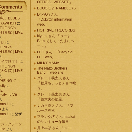
OFFICIAL WEBSITE」
Comments
BOOGIE ☆ RAMBLERS
Dr.kyOn さん
礼、BLUES
「Dr.kyOn information
CRAWFISH
に
web.」
 THE NG’s
HOT RIVER RECORDS
 (赤坂) | LIVE
kiyomi さん 「べーす
り
Bass そして・たまにベ
らい
に
ース」
HE NG’s
 (赤坂) | LIVE
LEO さん 「Lady Soul
り
LEO web」
ライブ終了！
に
MILKY MAMA
 THE NG’s
The Natto Brothers
 (大久保) | LIVE
Band web site
り
グレート義太夫 さん
E NG’s”
「糖尿ちょっとチョコ喰
city
に
う」
HE
グレート義太夫 さん
ity | LIVE
り
「義太夫の部屋」
mas ! !
に
ナカネ義之 さん 「ブ
o
より
ルース春秋」
mas ! !
に
薬ザ
フランク堺 さん msakai
り
のサンキューな毎日
ージックシーン
井上みほ さん 「miho
Ito
より