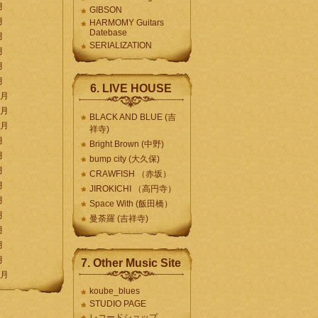
月
GIBSON
月
HARMOMY Guitars
Datebase
月
SERIALIZATION
月
月
月
6. LIVE HOUSE
2月
1月
BLACK AND BLUE (吉
0月
祥寺)
月
Bright Brown (中野)
月
bump city (大久保)
月
CRAWFISH （赤坂）
月
JIROKICHI （高円寺）
月
Space With (飯田橋）
月
曼荼羅 (吉祥寺)
月
月
月
7. Other Music Site
2月
koube_blues
STUDIO PAGE
レコードショップ