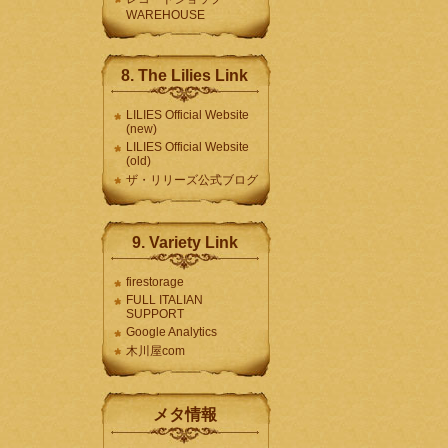
WAREHOUSE
8. The Lilies Link
LILIES Official Website
(new)
LILIES Official Website
(old)
ザ・リリーズ公式ブログ
9. Variety Link
firestorage
FULL ITALIAN
SUPPORT
Google Analytics
木川屋com
メタ情報