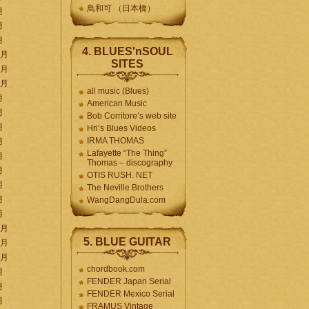
鳥和可 （日本橋）
月
月
月
4. BLUES'nSOUL
2月
SITES
1月
0月
all music (Blues)
月
American Music
月
Bob Corritore’s web site
月
Hri’s Blues Videos
IRMA THOMAS
月
Lafayette “The Thing”
月
Thomas – discography
月
OTIS RUSH. NET
月
The Neville Brothers
月
WangDangDula.com
月
2月
5. BLUE GUITAR
1月
0月
chordbook.com
月
FENDER Japan Serial
月
FENDER Mexico Serial
月
FRAMUS Vintage