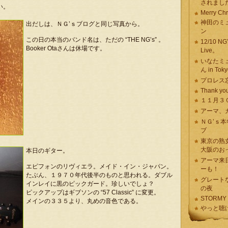
されまし
い。
Merry Chri
神田のミ
出だしは、ＮＧ’ｓブログと同じ写真から。
ン
この日の本当のバンド名は、ただの “THE NG’s” 。
12/10 NG
Booker Otaさんは休場です。
Live。
いなたミ
ん in Tok
プロレス
Thank you 
１１月３
アーマ、
ＮＧ’ｓ
ブ
東京の熟
大阪のお
本日のギター。
アーマ来
エピフォンのリヴィエラ。メイド・イン・ジャパン。
ーも！
たぶん、１９７０年代後半のものと思われる。ダブル
グレート
インレイに黒のピックガード。珍しいでしょ？
の夜
ピックアップはギブソンの “57 Classic” に変更。
STORMY
メインの３３５より、丸めの音色である。
やっと聴