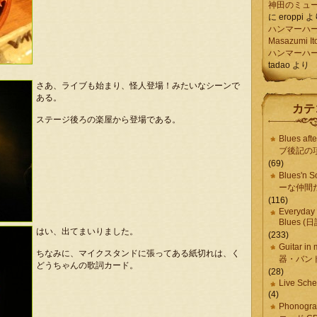
神田のミュ
に
eroppi
よ
ハンマーハ
Masazumi It
ハンマーハ
tadao
より
さあ、ライブも始まり、怪人登場！みたいなシーンで
ある。
カテ
ステージ後ろの楽屋から登場である。
Blues aft
ブ後記の項
(69)
Blues'n
ーな仲間
(116)
Everyday 
Blues 
はい、出てまいりました。
(233)
Guitar in
ちなみに、マイクスタンドに張ってある紙切れは、く
器・バン
どうちゃんの歌詞カード。
(28)
Live Sche
(4)
Phonogr