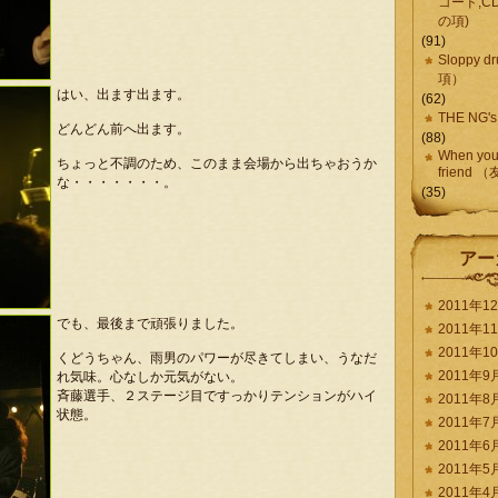
コード,CD
の項)
(91)
Sloppy 
項）
はい、出ます出ます。
(62)
THE NG'
どんどん前へ出ます。
(88)
When you
ちょっと不調のため、このまま会場から出ちゃおうか
friend
な・・・・・・・。
(35)
アー
2011年1
でも、最後まで頑張りました。
2011年1
2011年1
くどうちゃん、雨男のパワーが尽きてしまい、うなだ
2011年9
れ気味。心なしか元気がない。
斉藤選手、２ステージ目ですっかりテンションがハイ
2011年8
状態。
2011年7
2011年6
2011年5
2011年4