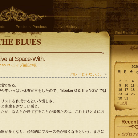
nds
Precious, Precious
Live History
Find Entries
THE BLUES
ive at Space-With.
fter hours (ライブ後記の項)
20
日
月
火
バレーじゃないよ。
»
2
3
4
目の登場である。
9
10
11
16
17
18
ぱい休養宣言をしたので、”Booker O & The NG’s” では
23
24
25
30
31
トリストを作成するという慌しさ。
« 12月
っと客席もさびしい感じ。
ったが、なんとか終了することが出来たのは、これもひとえにお
Recent
の歌が多くなり、必然的にブルース色が濃くなるという、まさに
当ブログ