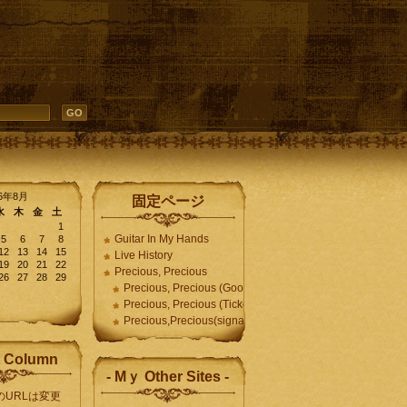
26年8月
固定ページ
水
木
金
土
1
Guitar In My Hands
5
6
7
8
12
13
14
15
Live History
19
20
21
22
Precious, Precious
26
27
28
29
Precious, Precious (Goods)
Precious, Precious (Ticket)
Precious,Precious(signature)
 Column
- Mｙ Other Sites -
のURLは変更