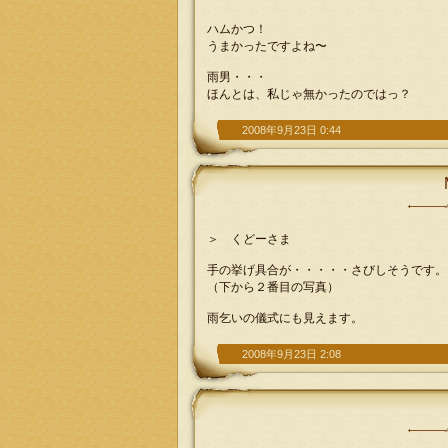
ハムかつ！
うまかったですよね〜
雨男・・・
ほんとは、私じゃ無かったのではっ？
2008年9月23日 0:44
＞ くどーさま
手の挙げ具合が・・・・・さびしそうです。
（下から２番目の写真）
雨乞いの儀式にも見えます。
2008年9月23日 2:08