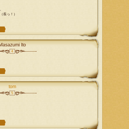
、
（長っ！）
Masazumi Ito
4
tom
5